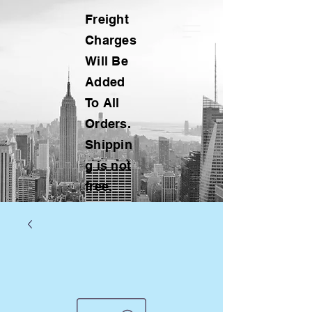
Freight
Charges
Will Be
Added
To All
Orders.
Shippin
g is not
free.